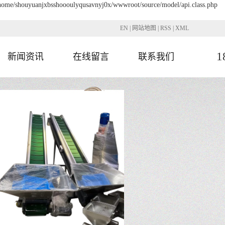
 /home/shouyuanjxbsshoooulyqusavnyj0x/wwwroot/source/model/api.class.php
EN
|
网站地图
|
RSS
|
XML
1
新闻资讯
在线留言
联系我们