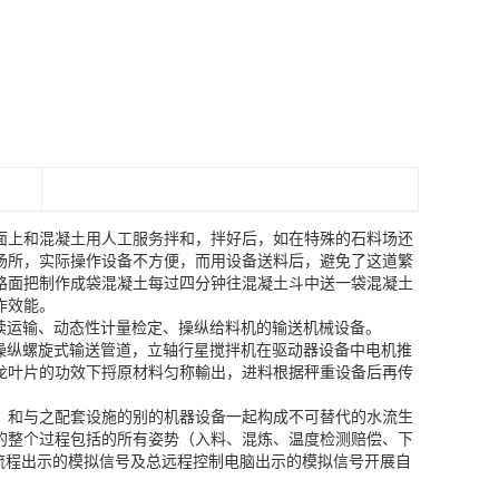
面上和混凝土用人工服务拌和，拌好后，如在特殊的石料场还
场所，实际操作设备不方便，而用设备送料后，避免了这道繁
路面把制作成袋混凝土每过四分钟往混凝土斗中送一袋混凝土
作效能。
续运输、动态性计量检定、操纵给料机的输送机械设备。
操纵螺旋式输送管道，立轴行星搅拌机在驱动器设备中电机推
龙叶片的功效下捋原材料匀称輸出，进料根据秤重设备后再传
，和与之配套设施的别的机器设备一起构成不可替代的水流生
的整个过程包括的所有姿势（入料、混炼、温度检测赔偿、下
流程出示的模拟信号及总远程控制电脑出示的模拟信号开展自