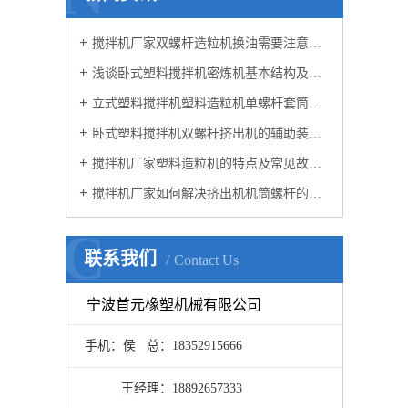
搅拌机厂家双螺杆造粒机换油需要注意的细节
浅谈卧式塑料搅拌机密炼机基本结构及工作原理
立式塑料搅拌机塑料造粒机单螺杆套筒螺杆的经济技术价值以及特点
卧式塑料搅拌机双螺杆挤出机的辅助装置以及电流不稳的原因？
搅拌机厂家塑料造粒机的特点及常见故障维修方法
搅拌机厂家如何解决挤出机机筒螺杆的内部堵塞问题？
C
联系我们
Contact Us
宁波首元橡塑机械有限公司
手机：侯 总：18352915666
王经理：18892657333