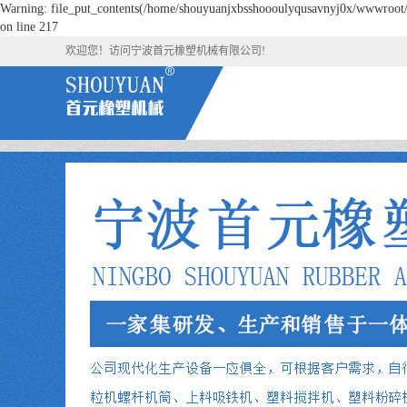
Warning: file_put_contents(/home/shouyuanjxbsshoooulyqusavnyj0x/wwwroot/so
on line 217
欢迎您！访问宁波首元橡塑机械有限公司!