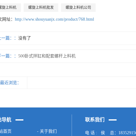
螺旋上料机
螺旋上料机批发
螺旋上料机公司
文网址：
http://www.shouyuanjx.com/product/768.html
上一篇：
没有了
下一篇：
500卧式拌缸和配套螺杆上料机
最近浏览：
站导航
联系我们
网站首页
- 关于我们
电 话 : 侯 总：18352915