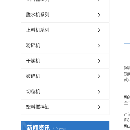
脱水机系列
上料机系列
粉碎机
干燥机
得
锁
破碎机
就
切粒机
动
至
塑料搅拌缸
产
N
料
动
新闻资讯
News