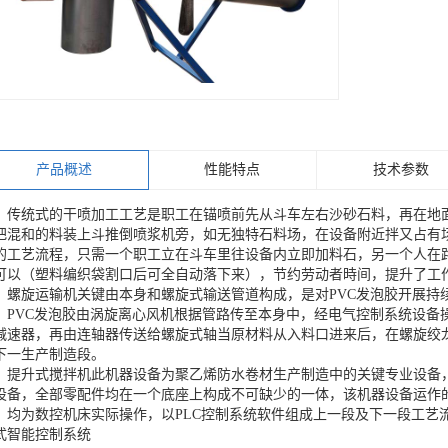
产品概述
性能特点
技术参数
传统式的干喷加工工艺是职工在锚喷前先从斗车左右沙砂石料，再在地
把混和的料装上斗推倒喷浆机旁，如无独特石料场，在设备附近拌又占有
的工艺流程，只需一个职工立在斗车里往设备内立即加料石，另一个人在
可以（塑料编织袋割口后可全自动落下来），节约劳动者時间，提升了工
螺旋运输机关键由本身和螺旋式输送管道构成，是对PVC发泡胶开展持
PVC发泡胶由涡旋离心风机根据管路传至本身中，经电气控制系统设备
减速器，再由连轴器传送给螺旋式轴当原材料从入料口进来后，在螺旋绞
下一生产制造段。
提升式搅拌机此机器设备为聚乙烯防水卷材生产制造中的关键专业设备
设备，全部零配件均在一个底座上构成不可缺少的一体，该机器设备运作
）均为数控机床实际操作，以PLC控制系统软件组成上一段及下一段工艺
式智能控制系统