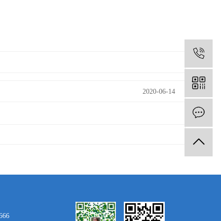
1
2020-06-14
666