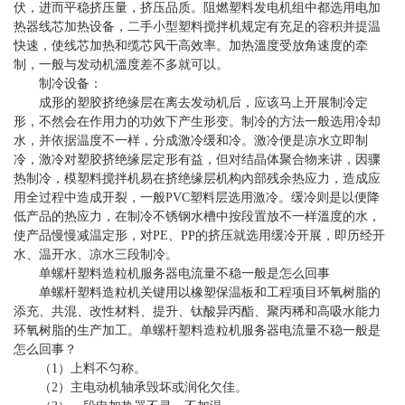
伏，进而平稳挤压量，挤压品质。阻燃塑料发电机组中都选用电加
热器线芯加热设备，二手小型塑料搅拌机规定有充足的容积并提温
快速，使线芯加热和缆芯风干高效率。加热溫度受放角速度的牵
制，一般与发动机溫度差不多就可以。
制冷设备：
成形的塑胶挤绝缘层在离去发动机后，应该马上开展制冷定
形，不然会在作用力的功效下产生形变。制冷的方法一般选用冷却
水，并依据温度不一样，分成激冷缓和冷。激冷便是凉水立即制
冷，激冷对塑胶挤绝缘层定形有益，但对结晶体聚合物来讲，因骤
热制冷，模塑料搅拌机易在挤绝缘层机构內部残余热应力，造成应
用全过程中造成开裂，一般PVC塑料层选用激冷。缓冷则是以便降
低产品的热应力，在制冷不锈钢水槽中按段置放不一样溫度的水，
使产品慢慢减温定形，对PE、PP的挤压就选用缓冷开展，即历经开
水、温开水、凉水三段制冷。
单螺杆塑料造粒机服务器电流量不稳一般是怎么回事
单螺杆塑料造粒机关键用以橡塑保温板和工程项目环氧树脂的
添充、共混、改性材料、提升、钛酸异丙酯、聚丙稀和高吸水能力
环氧树脂的生产加工。单螺杆塑料造粒机服务器电流量不稳一般是
怎么回事？
（1）上料不匀称。
（2）主电动机轴承毁坏或润化欠佳。