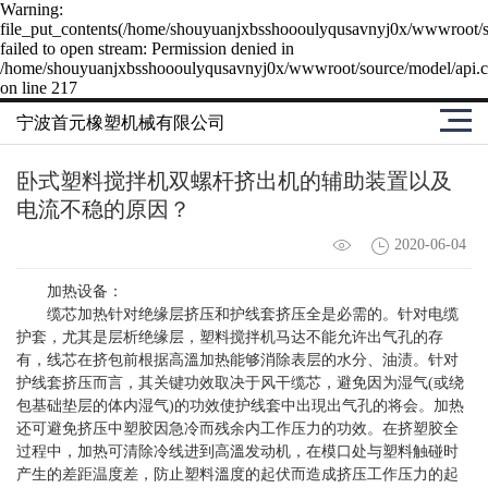
Warning:
file_put_contents(/home/shouyuanjxbsshoooulyqusavnyj0x/wwwroot/so
failed to open stream: Permission denied in
/home/shouyuanjxbsshoooulyqusavnyj0x/wwwroot/source/model/api.c
on line 217
宁波首元橡塑机械有限公司
卧式塑料搅拌机双螺杆挤出机的辅助装置以及
电流不稳的原因？
2020-06-04
加热设备：
缆芯加热针对绝缘层挤压和护线套挤压全是必需的。针对电缆
护套，尤其是层析绝缘层，塑料搅拌机马达不能允许出气孔的存
有，线芯在挤包前根据高溫加热能够消除表层的水分、油渍。针对
护线套挤压而言，其关键功效取决于风干缆芯，避免因为湿气(或绕
包基础垫层的体内湿气)的功效使护线套中出現出气孔的将会。加热
还可避免挤压中塑胶因急冷而残余内工作压力的功效。在挤塑胶全
过程中，加热可清除冷线进到高溫发动机，在模口处与塑料触碰时
产生的差距温度差，防止塑料溫度的起伏而造成挤压工作压力的起