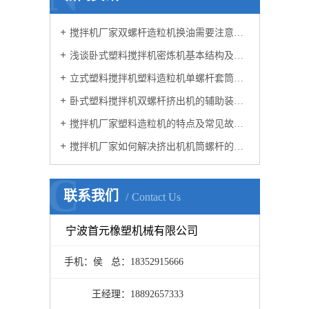
搅拌机厂家双螺杆造粒机换油需要注意的细节
浅谈卧式塑料搅拌机密炼机基本结构及工作原理
立式塑料搅拌机塑料造粒机单螺杆套筒螺杆的经济技术价值以及特点
卧式塑料搅拌机双螺杆挤出机的辅助装置以及电流不稳的原因？
搅拌机厂家塑料造粒机的特点及常见故障维修方法
搅拌机厂家如何解决挤出机机筒螺杆的内部堵塞问题？
C
联系我们
Contact Us
宁波首元橡塑机械有限公司
手机：侯 总：18352915666
王经理：18892657333