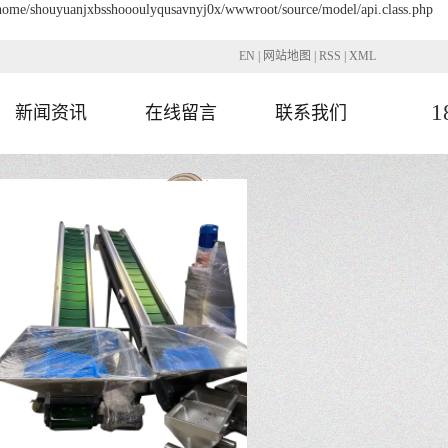
 /home/shouyuanjxbsshoooulyqusavnyj0x/wwwroot/source/model/api.class.php
EN
|
网站地图
|
RSS
|
XML
1
新闻资讯
在线留言
联系我们