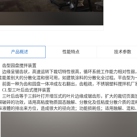
产品概述
性能特点
技术参数
齿型园盘搅拌装置
边缘呈锯齿状，高速运转下裁切特性很高，循环系统工作能力相对性弱
性能差别大的分散化混和很可用，如建筑涂料的分散化全过程。平齿型为
，前面一种为齿和园盘一体冲成左右翻出，齿粗疏，不锈钢塑料搅拌机厂
CL型三叶后齿式搅拌装置
三叶后齿等于三斜叶打开增压式的叶片边缘成锯齿形，扩大的裁切页面
解破碎的功效，适用高粘度物质固态融解、分散化及低粘度分散介质的混
纵液體的排出来方位，造成很大的径向流；功能损耗低；适用融解、混和