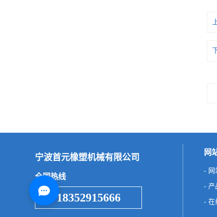
网
宁波首元橡塑机械有限公司
- 
全国热线
- 
18352915666
- 