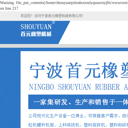
Warning: file_put_contents(/home/shouyuanjxbsshoooulyqusavnyj0x/wwwroot/so
on line 217
欢迎您！访问宁波首元橡塑机械有限公司!