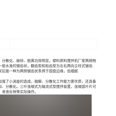
，分散化、破碎、脱离功效明显，塑料原料搅拌机厂家两相物
一层水准的锯齿状，翻齿型和贴齿型为左右两向立柱式锯齿
家后面一种为两侧锯齿状条焊于园盘边缘，齿细腻
加强了小涡旋的造成，融解、分散化工作能力更优质，还具备
和、分散化。三叶涨缩式为轴流式型搅拌装置，涨缩弧叶片可
、液液反映等实际操作。