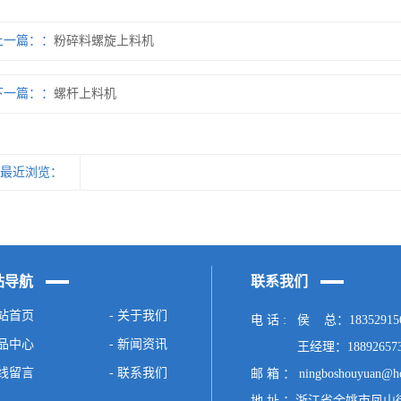
上一篇：
粉碎料螺旋上料机
下一篇：
螺杆上料机
最近浏览：
站导航
联系我们
网站首页
- 关于我们
电 话 : 侯 总：18352915
产品中心
-
新闻资讯
王经理：188926573
在线留言
- 联系我们
邮 箱 ： ningboshouyuan@ho
地 址 ：浙江省余姚市凤山