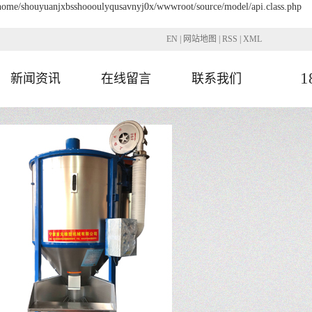
 /home/shouyuanjxbsshoooulyqusavnyj0x/wwwroot/source/model/api.class.php
EN
|
网站地图
|
RSS
|
XML
1
新闻资讯
在线留言
联系我们