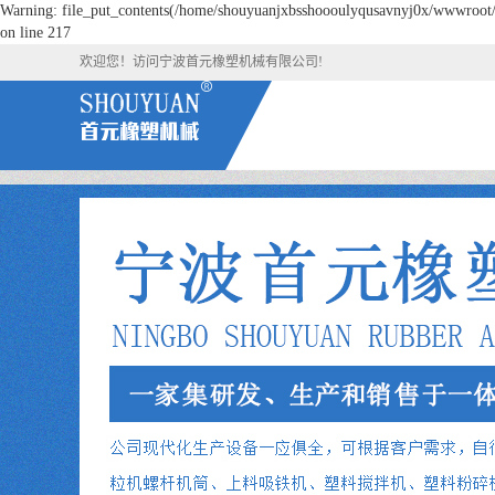
Warning: file_put_contents(/home/shouyuanjxbsshoooulyqusavnyj0x/wwwroot/so
on line 217
欢迎您！访问宁波首元橡塑机械有限公司!