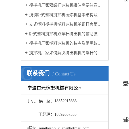
搅拌机厂家双螺杆造粒机换油需要注意的细节
浅谈卧式塑料搅拌机密炼机基本结构及工作原理
立式塑料搅拌机塑料造粒机单螺杆套筒螺杆的经济技术价值以及特点
卧式塑料搅拌机双螺杆挤出机的辅助装置以及电流不稳的原因？
搅拌机厂家塑料造粒机的特点及常见故障维修方法
搅拌机厂家如何解决挤出机机筒螺杆的内部堵塞问题？
C
联系我们
Contact Us
型
宁波首元橡塑机械有限公司
手机：侯 总：18352915666
王经理：18892657333
辅
邮箱：ningboshouyuan@hotmail.com